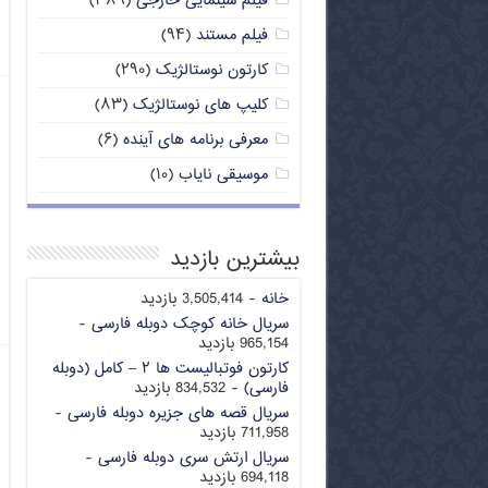
فیلم سینمایی خارجی
(۳۸۹)
فیلم مستند
(۹۴)
کارتون نوستالژیک
(۲۹۰)
کلیپ های نوستالژیک
(۸۳)
معرفی برنامه های آینده
(۶)
موسیقی نایاب
(۱۰)
بیشترین بازدید
خانه
- 3,505,414 بازدید
سریال خانه کوچک دوبله فارسی
-
965,154 بازدید
کارتون فوتبالیست ها ۲ – کامل (دوبله
فارسی)
- 834,532 بازدید
سریال قصه های جزیره دوبله فارسی
-
711,958 بازدید
سریال ارتش سری دوبله فارسی
-
694,118 بازدید