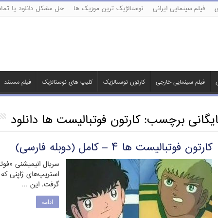
ی
فیلم سینمایی ایرانی
نوستالژیک ترین موزیک ها
حل مشکل دانلود یا تماش
ی
فیلم سینمایی خارجی
کارتون نوستالژیک
کلیپ های نوستالژیک
فیلم مستند
ایگانی برچسب:
کارتون فوتبالیست ها دانلود
کارتون فوتبالیست ها ۴ – کامل (دوبله فارسی)
سریال انیمیشنی «فوت
استریپ‌های ژاپنی که
گرفت. این …
ادامه