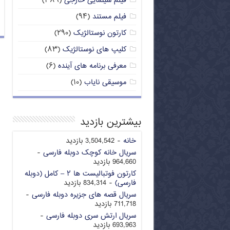
فیلم سینمایی خارجی
(۳۸۹)
فیلم مستند
(۹۴)
کارتون نوستالژیک
(۲۹۰)
کلیپ های نوستالژیک
(۸۳)
معرفی برنامه های آینده
(۶)
موسیقی نایاب
(۱۰)
بیشترین بازدید
خانه
- 3,504,542 بازدید
سریال خانه کوچک دوبله فارسی
-
964,660 بازدید
کارتون فوتبالیست ها ۲ – کامل (دوبله
فارسی)
- 834,314 بازدید
سریال قصه های جزیره دوبله فارسی
-
711,718 بازدید
سریال ارتش سری دوبله فارسی
-
693,963 بازدید