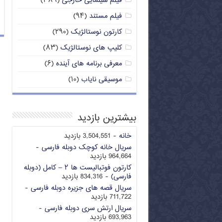
فیلم سینمایی خارجی
(۳۸۹)
فیلم مستند
(۹۴)
کارتون نوستالژیک
(۲۹۰)
کلیپ های نوستالژیک
(۸۳)
معرفی برنامه های آینده
(۶)
موسیقی نایاب
(۱۰)
بیشترین بازدید
خانه
- 3,504,551 بازدید
سریال خانه کوچک دوبله فارسی
-
964,664 بازدید
کارتون فوتبالیست ها ۲ – کامل (دوبله
فارسی)
- 834,316 بازدید
سریال قصه های جزیره دوبله فارسی
-
711,722 بازدید
سریال ارتش سری دوبله فارسی
-
693,963 بازدید