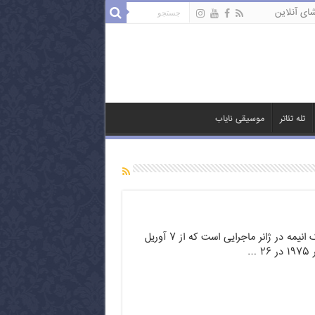
ای آنلاین
تله تئاتر
موسیقی نایاب
ماجراهای گامبا یک انیمه در ژانر ماجرایی است که از ۷ آوریل