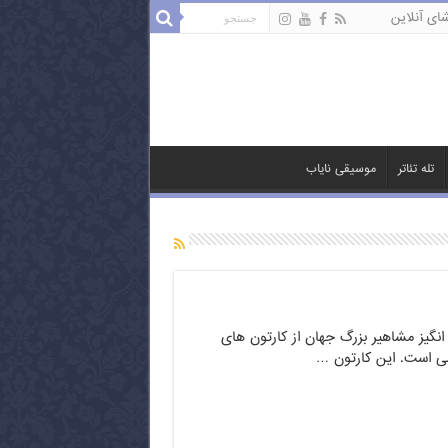
ای آنلاین
تله تئاتر
موسیقی نایاب
 انگیز مشاهیر بزرگ جهان از کارتون های
است. این کارتون …