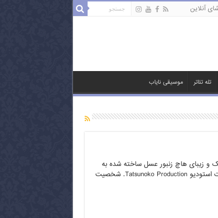
ای آنلاین
تله تئاتر
موسیقی نایاب
یک و زیبای هاچ زنبور عسل ساخته شده به
سال ۱۹۷۰، از محصولات استودیو Tatsunoko Production. شخصیت