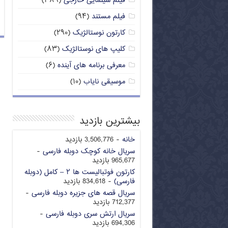
فیلم سینمایی خارجی
(۳۸۹)
فیلم مستند
(۹۴)
کارتون نوستالژیک
(۲۹۰)
کلیپ های نوستالژیک
(۸۳)
معرفی برنامه های آینده
(۶)
موسیقی نایاب
(۱۰)
بیشترین بازدید
خانه
- 3,506,776 بازدید
سریال خانه کوچک دوبله فارسی
-
965,677 بازدید
کارتون فوتبالیست ها ۲ – کامل (دوبله
فارسی)
- 834,618 بازدید
سریال قصه های جزیره دوبله فارسی
-
712,377 بازدید
سریال ارتش سری دوبله فارسی
-
694,306 بازدید