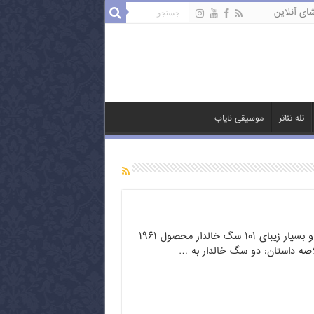
ای آنلاین
تله تئاتر
موسیقی نایاب
کارتون خاطره انگیز و بسیار زیبای ۱۰۱ سگ خالدار محصول ۱۹۶۱
اصه داستان: دو سگ خالدار به …