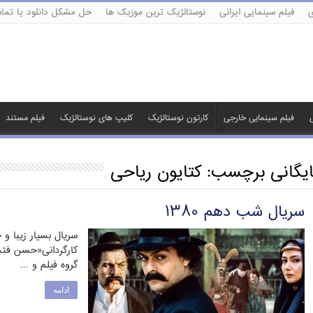
ی
فیلم سینمایی ایرانی
نوستالژیک ترین موزیک ها
حل مشکل دانلود یا تماش
ی
فیلم سینمایی خارجی
کارتون نوستالژیک
کلیپ های نوستالژیک
فیلم مستند
ایگانی برچسب:
کتایون ریاحی
سریال شب دهم ۱۳۸۰
سریال بسیار زیبا
کارگردانی«حسن فتح
گروه فیلم و …
ادامه