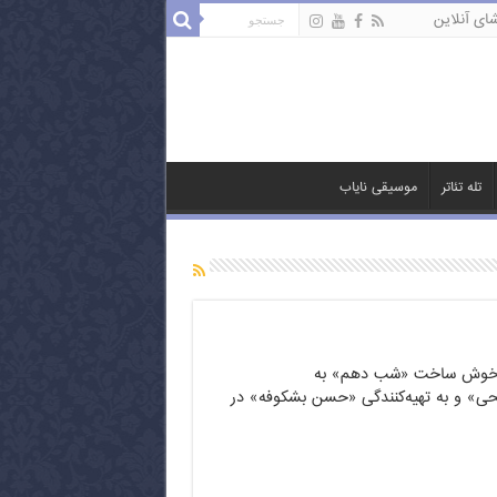
ای آنلاین
تله تئاتر
موسیقی نایاب
 و خوش ساخت «شب دهم» به
ی» و به تهیه‌کنندگی «حسن بشکوفه» در