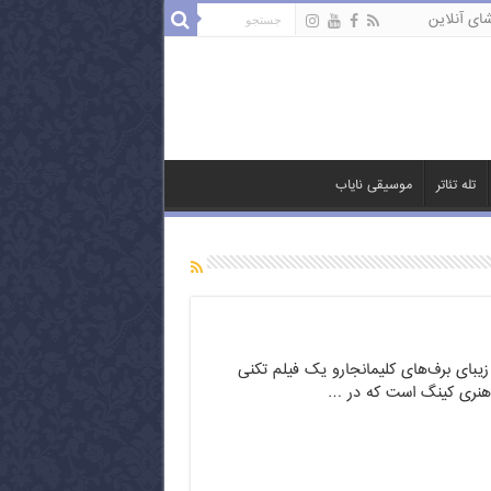
ای آنلاین
تله تئاتر
موسیقی نایاب
زیبای برف‌های کلیمانجارو یک فیلم تکنی
نی هنری کینگ است که در …