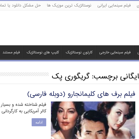
ی
فیلم سینمایی ایرانی
نوستالژیک ترین موزیک ها
حل مشکل دانلود یا تماش
ی
فیلم سینمایی خارجی
کارتون نوستالژیک
کلیپ های نوستالژیک
فیلم مستند
ایگانی برچسب:
گریگوری پک
فیلم برف های کلیمانجارو (دوبله فارسی)
فیلم شناخته شده و بسیار 
کالر آمریکایی به کارگردا
ادامه