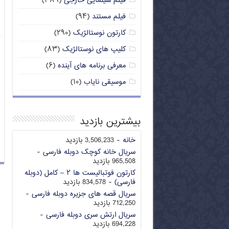
فیلم سینمایی خارجی
(۳۸۹)
فیلم مستند
(۹۴)
کارتون نوستالژیک
(۲۹۰)
کلیپ های نوستالژیک
(۸۳)
معرفی برنامه های آینده
(۶)
موسیقی نایاب
(۱۰)
بیشترین بازدید
خانه
- 3,506,233 بازدید
سریال خانه کوچک دوبله فارسی
-
965,508 بازدید
کارتون فوتبالیست ها ۲ – کامل (دوبله
فارسی)
- 834,578 بازدید
سریال قصه های جزیره دوبله فارسی
-
712,250 بازدید
سریال ارتش سری دوبله فارسی
-
694,228 بازدید