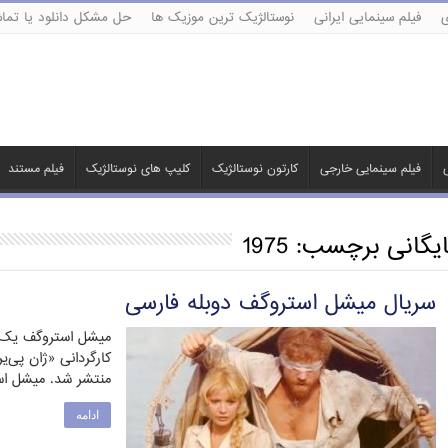
ی
فیلم سینمایی ایرانی
نوستالژیک ترین موزیک ها
حل مشکل دانلود یا تماش
ی
فیلم سینمایی خارجی
کارتون نوستالژیک
کلیپ های نوستالژیک
فیلم مستند
ایگانی برچسب:
1975
سریال میشل استروگف دوبله فارسی
میشل استروگف یک می
منتشر شد. میشل ا
ادامه