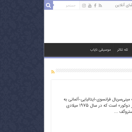
ای آنلاین
تله تئاتر
موسیقی نایاب
نی‌سریال فرانسوی-ایتالیایی-آلمانی به
کارگردانی «ژان پی‌یر دوکور» است که در سال ۱۹۷۵ میلادی
ستروگف …