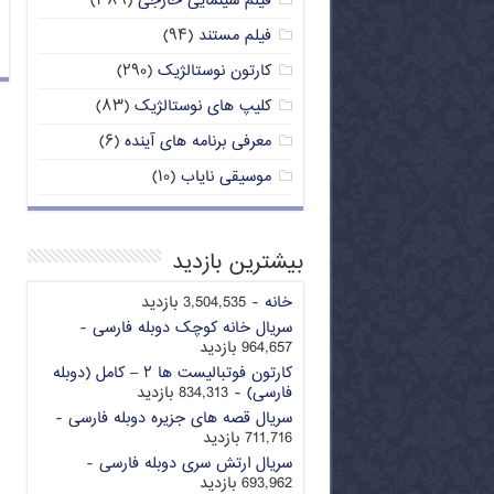
فیلم سینمایی خارجی
(۳۸۹)
فیلم مستند
(۹۴)
کارتون نوستالژیک
(۲۹۰)
کلیپ های نوستالژیک
(۸۳)
معرفی برنامه های آینده
(۶)
موسیقی نایاب
(۱۰)
بیشترین بازدید
خانه
- 3,504,535 بازدید
سریال خانه کوچک دوبله فارسی
-
964,657 بازدید
کارتون فوتبالیست ها ۲ – کامل (دوبله
فارسی)
- 834,313 بازدید
سریال قصه های جزیره دوبله فارسی
-
711,716 بازدید
سریال ارتش سری دوبله فارسی
-
693,962 بازدید