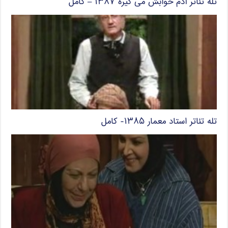
تله تئاتر آدم خوابش می گیره ۱۳۸۷ – کامل
تله تئاتر استاد معمار ۱۳۸۵- کامل