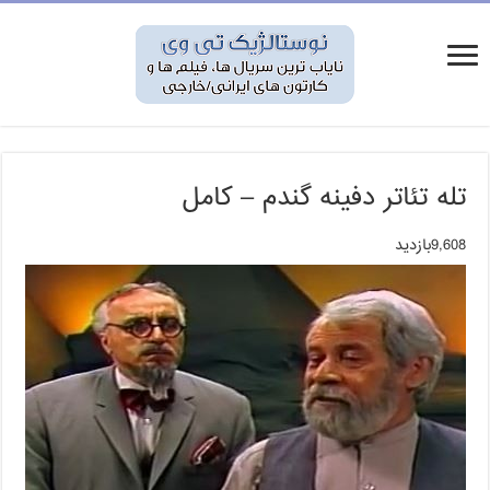
تله تئاتر دفینه گندم – کامل
9,608بازدید