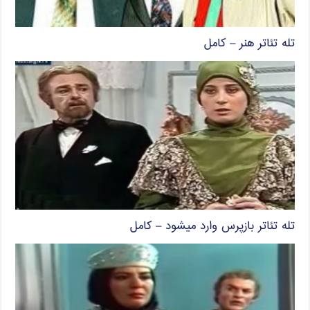
تله تئاتر هنر – کامل
تله تئاتر بازپرس وارد میشود – کامل