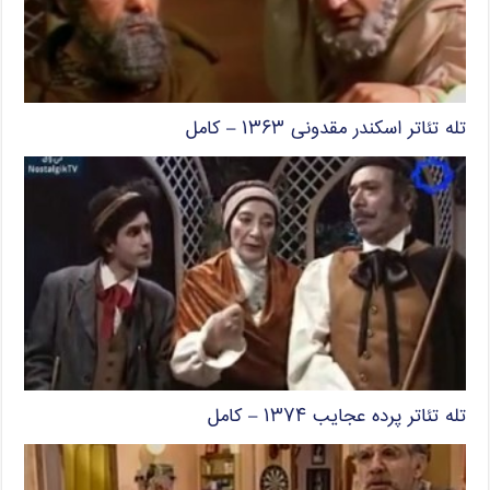
تله تئاتر اسکندر مقدونی ۱۳۶۳ – کامل
تله تئاتر پرده عجایب ۱۳۷۴ – کامل