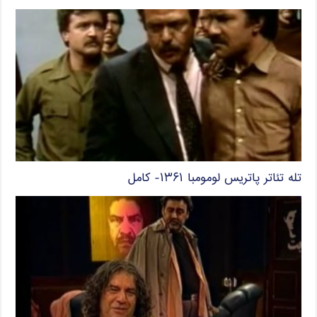
تله تئاتر پاتریس لومومبا ۱۳۶۱- کامل