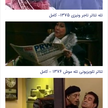
تله تئاتر تاجر ونیزی ۱۳۷۵- کامل
تئاتر تلویزیونی تله موش ۱۳۷۶ – کامل