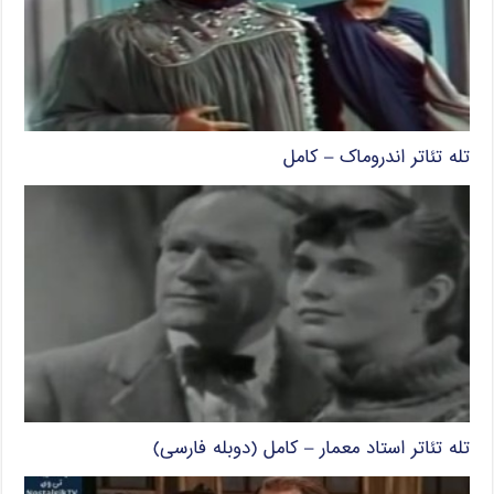
تله تئاتر اندروماک – کامل
تله تئاتر استاد معمار – کامل (دوبله فارسی)