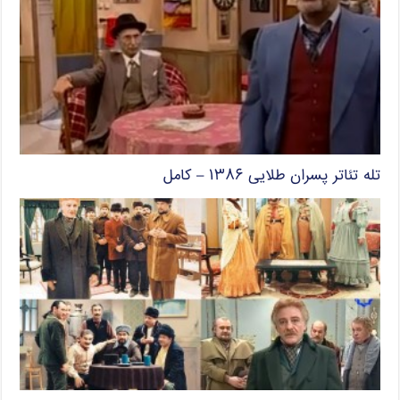
تله تئاتر پسران طلایی ۱۳۸۶ – کامل