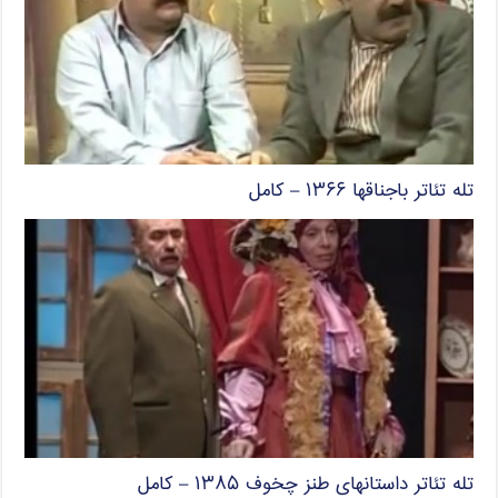
تله تئاتر باجناقها ۱۳۶۶ – کامل
تله تئاتر داستانهای طنز چخوف ۱۳۸۵ – کامل