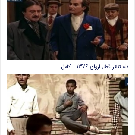
تله تئاتر قطار ارواح ۱۳۷۶ – کامل