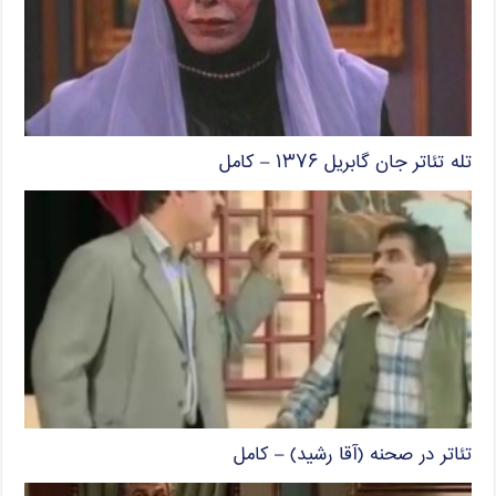
تله تئاتر جان گابریل ۱۳۷۶ – کامل
تئاتر در صحنه (آقا رشید) – کامل