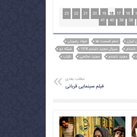
23
22
21
20
19
18
17
16
1
41
40
39
38
ن ایران
تمام قسمت ها
جواد رضویان
دلبندم
سریال مجید دلبندم 1378
شبکه دو
مجید دلبندم
مجید صالحی
نایاب
مطلب بعدی
فیلم سینمایی قربانی