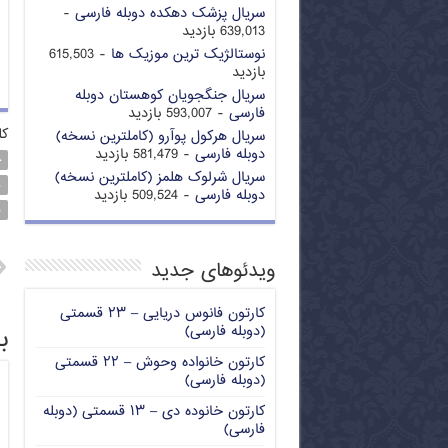
سریال پزشک دهکده دوبله فارسی
-
639,013 بازدید
نوستالژیک ترین موزیک ها
- 615,503
بازدید
سریال جنگجویان کوهستان دوبله
فارسی
- 593,007 بازدید
کل
سریال هرکول پوآرو (کاملترین نسخه)
دوبله فارسی
- 581,479 بازدید
ح
سریال شرلوک هلمز (کاملترین نسخه)
ش
دوبله فارسی
- 509,524 بازدید
ن
ویدئوهای جدید
کارتون فانوس دریایی – ۲۳ قسمتی
ب
(دوبله فارسی)
کارتون خانواده وحوش – ۲۲ قسمتی
(دوبله فارسی)
کارتون خانوده دی – ۱۳ قسمتی (دوبله
فارسی)