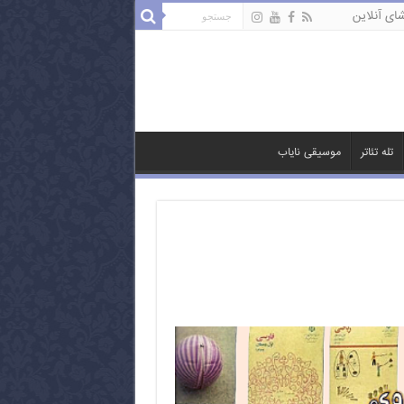
ای آنلاین
تله تئاتر
موسیقی نایاب