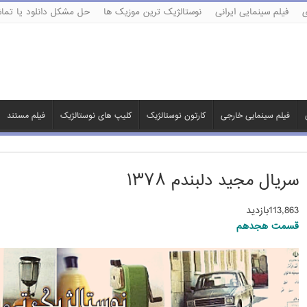
ی
فیلم سینمایی ایرانی
نوستالژیک ترین موزیک ها
حل مشکل دانلود یا تماش
فیلم سینمایی خارجی
کارتون نوستالژیک
کلیپ های نوستالژیک
فیلم مستند
سریال مجید دلبندم ۱۳۷۸
113,863بازدید
قسمت هجدهم