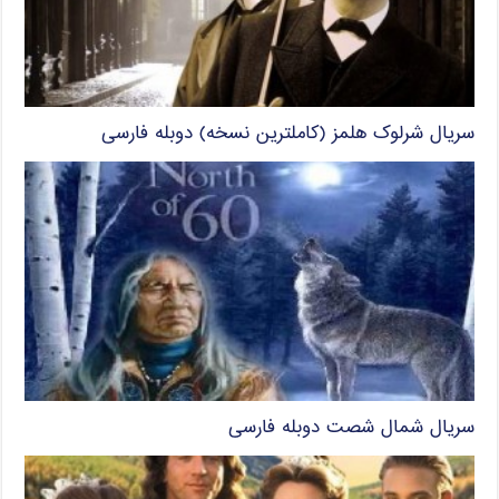
سریال شرلوک هلمز (کاملترین نسخه) دوبله فارسی
سریال شمال شصت دوبله فارسی