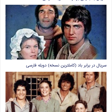
سریال در برابر باد (کاملترین نسخه) دوبله فارسی