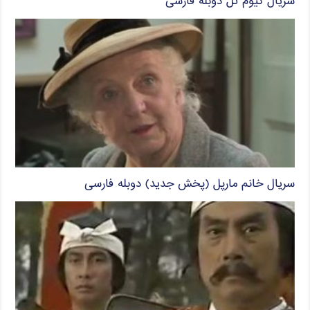
سریال گیوم تل دوبله فارسی
سریال خانم مارپل (پخش جدید) دوبله فارسی