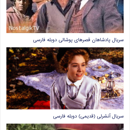
سریال پادشاهان قصرهای پوشالی دوبله فارسی
سریال آنشرلی (قدیمی) دوبله فارسی