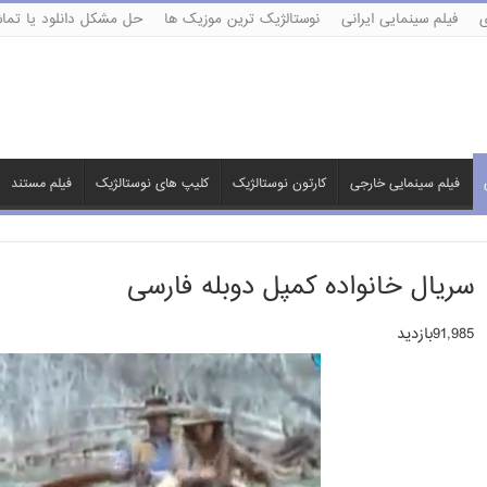
ی
فیلم سینمایی ایرانی
نوستالژیک ترین موزیک ها
حل مشکل دانلود یا تماش
فیلم سینمایی خارجی
کارتون نوستالژیک
کلیپ های نوستالژیک
فیلم مستند
سریال خانواده کمپل دوبله فارسی
91,985بازدید