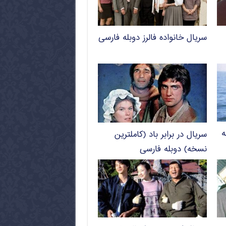
سریال خانواده فالرز دوبله فارسی
ه
سریال در برابر باد (کاملترین
نسخه) دوبله فارسی