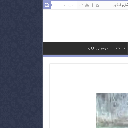
ای آنلاین
تله تئاتر
موسیقی نایاب