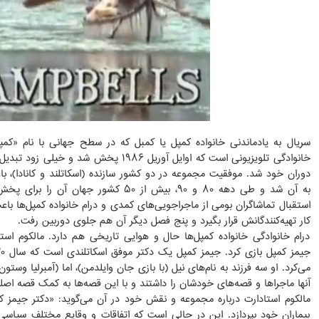
سریال به یادماندنی خانواده کمپل یا کمبل که در سطح جهانی با نام «ک
خانوادگی تلویزیونی است که اوایل آوریل ۱۹۸۶ 
دوران خود شد. موفقیت مجموعه در دو کشور سازنده (اسکاتلند و کانادا)، 
به آن شد و طی دهه ۸۰ و ۹۰، بیش از ۵۰ کشو
استقبال تماشاگران بومی از ماجراجویی‌های کمدی و درام خانواده کمپل‌ها ب
کار تهیه‌کنندگانش قرار بگیرد و پنج فصل دیگر آن هم جلوی دوربین رفت.
درام خانوادگی خانواده کمپل‌ها حال و هوایی تاریخی هم دارد. مالکوم ا
می‌کرد. او سه فرزند به نام‌های نیل (با بازی جان وایلدمن)، اما (آمبرلیا وس
آنها ماجراها و قصه‌های خودشان را داشتند و با این قصه‌ها به کمک قصه اص
مالکوم استادارت درباره مجموعه و نقش خود در آن می‌گوید: «دکتر جیمز کم
بیماران خود بپردازد. این در حالی است که اتفاقات و وقایع مختلف سیاس