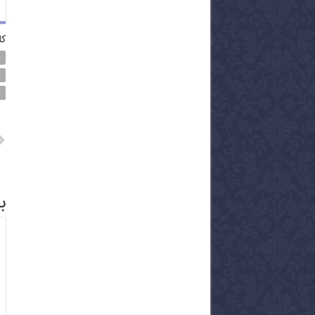
کل
د
س
س
ب