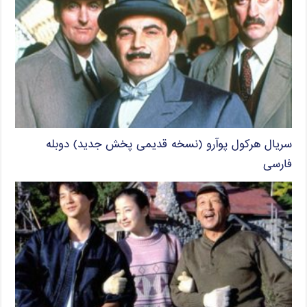
سریال هرکول پوآرو (نسخه قدیمی پخش جدید) دوبله
فارسی