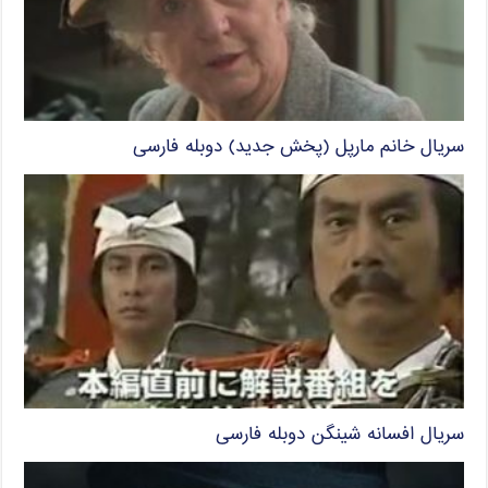
سریال خانم مارپل (پخش جدید) دوبله فارسی
سریال افسانه شینگن دوبله فارسی