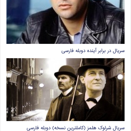
سریال در برابر آینده دوبله فارسی
سریال شرلوک هلمز (کاملترین نسخه) دوبله فارسی