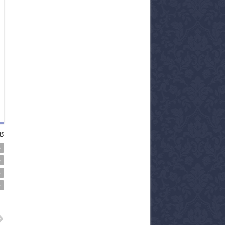
کل
د
د
ش
ن