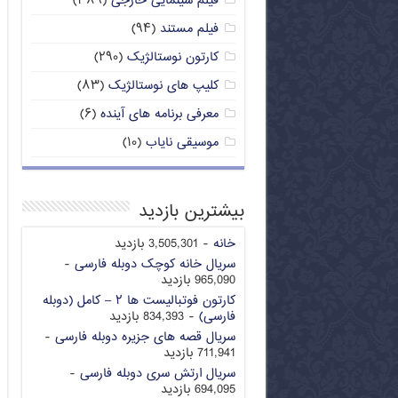
فیلم سینمایی خارجی
(۳۸۹)
فیلم مستند
(۹۴)
کارتون نوستالژیک
(۲۹۰)
کلیپ های نوستالژیک
(۸۳)
معرفی برنامه های آینده
(۶)
موسیقی نایاب
(۱۰)
بیشترین بازدید
خانه
- 3,505,301 بازدید
سریال خانه کوچک دوبله فارسی
-
965,090 بازدید
کارتون فوتبالیست ها ۲ – کامل (دوبله
فارسی)
- 834,393 بازدید
سریال قصه های جزیره دوبله فارسی
-
711,941 بازدید
سریال ارتش سری دوبله فارسی
-
694,095 بازدید