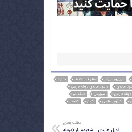
تلویزیون ایران
تمام قسمت ها
دانلود
نلود هایدی
دانلود هایدی دوبله فارسی
دوبله فارسی
سوییس
شبکه دو
ن
کارتون هایدی
کامل
کمیاب
مطلب بعدی
لورل هاردی – شعبده باز (دوبله