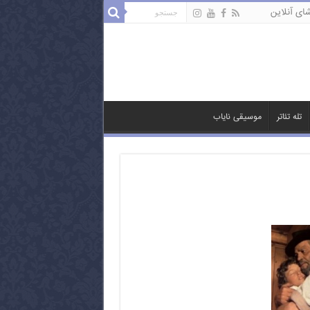
ای آنلاین
تله تئاتر
موسیقی نایاب