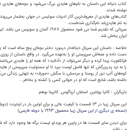
کتاب دنباله این داستان به نام‌های هایدی بزرگ می‌شود و بچه‌های هایدی ت
نوشته شدند.
کتاب‌های هایدی از معروف‌ترین آثار ادبیات سوئیس در جهان به‌شمار می‌ر
به نام هایدی‌لند نام‌گذاری شده‌است.
سریالی که تقدیم شما می شود محصول ۱۹۸۷ آلمان
ایران پخش شد.
خلاصه : داستان این سریال دنباله‌دار درمورد دختر بچه‌ای پنج ساله است که 
دست‌ داده و عمه‌اش سرپرستی او را به‌عهده‌ می‌گیرد. در واقع داستان از رو
فرانکفورت پیدا کرده و دیگر نمی‌تواند از «آدلاید» که همه او را هایدی می‌نامن
را به نزد پدربزرگش که تنها فامیل اوست ببرد تا او مسئولیت سرپرستی از هایدی 
کوه‌های آلپ دور از روستا و مردمش، با سگش «جوزف» به تنهایی زندگی می‌کند
داشته باشد، شایع است که او در جوانی کسی را کشته و بخاطر…
بازیگران : کاتیا پولتین, استفان آرپاگوس, کاترینا بوهم
این سریال زیبا در ۱۳ قسمت با کیفیت عالی و برای اولین بار در این
(
نسخه ی دیگری از این سریال زیبا محصول ۱۹۹۳ با دوبله فارسی
)
برای دیدن سایر قسمت ها در پایین هر ویدئو لیست برگه ها وجود دارد که 
می باشد.