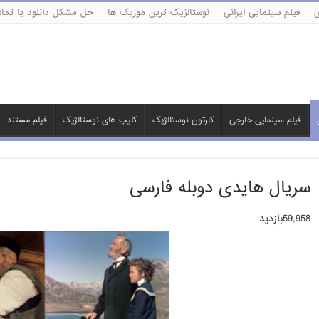
ی
فیلم سینمایی ایرانی
نوستالژیک ترین موزیک ها
حل مشکل دانلود یا تماش
فیلم سینمایی خارجی
کارتون نوستالژیک
کلیپ های نوستالژیک
فیلم مستند
سریال هایدی دوبله فارسی
59,958بازدید