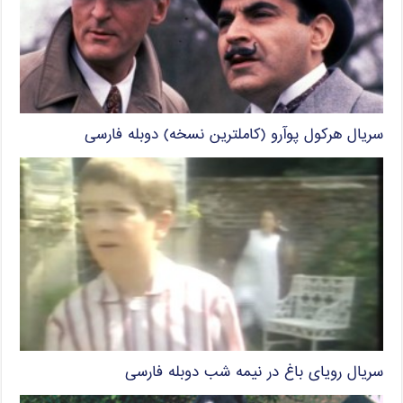
سریال هرکول پوآرو (کاملترین نسخه) دوبله فارسی
سریال رویای باغ در نیمه شب دوبله فارسی