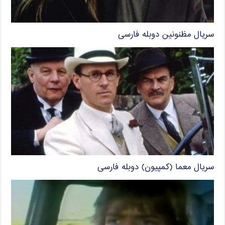
سریال مظنونین دوبله فارسی
سریال معما (کمپیون) دوبله فارسی