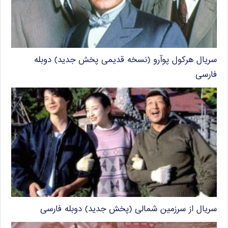
سریال هرکول پوآرو (نسخه قدیمی پخش جدید) دوبله
فارسی
سریال از سرزمین شمالی (پخش جدید) دوبله فارسی