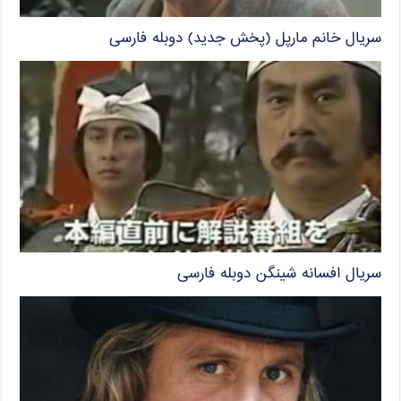
سریال خانم مارپل (پخش جدید) دوبله فارسی
سریال افسانه شینگن دوبله فارسی