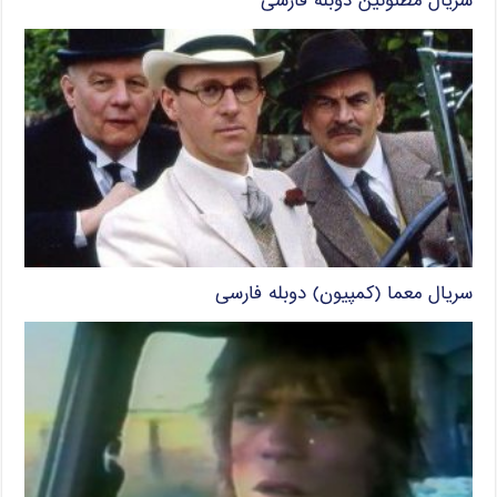
سریال مظنونین دوبله فارسی
سریال معما (کمپیون) دوبله فارسی