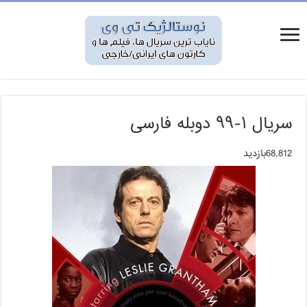
سریال ۱-۹۹ دوبله فارسی
68,812بازدید