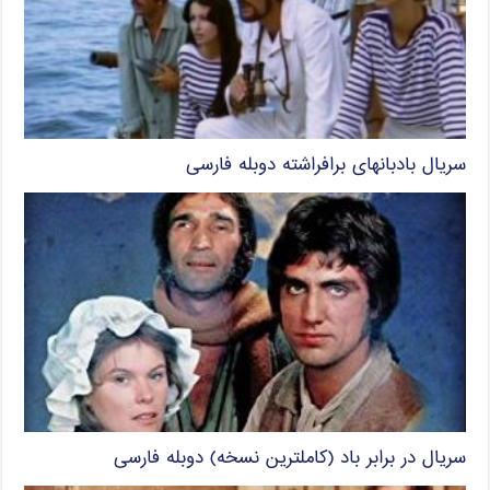
سریال بادبانهای برافراشته دوبله فارسی
سریال در برابر باد (کاملترین نسخه) دوبله فارسی