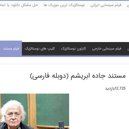
ی
فیلم سینمایی ایرانی
نوستالژیک ترین موزیک ها
حل مشکل دانلود یا تماش
ی
فیلم سینمایی خارجی
کارتون نوستالژیک
کلیپ های نوستالژیک
فیلم مستند
مستند جاده ابریشم (دوبله فارسی)
12,725بازدید