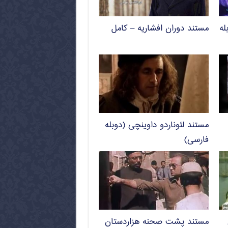
له
مستند دوران افشاریه – کامل
مستند لئوناردو داوینچی (دوبله
فارسی)
مستند پشت صحنه هزاردستان