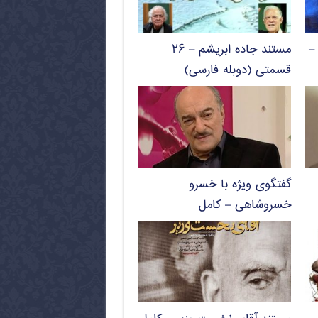
–
مستند جاده ابریشم – ۲۶
قسمتی (دوبله فارسی)
گفتگوی ویژه با خسرو
خسروشاهی – کامل