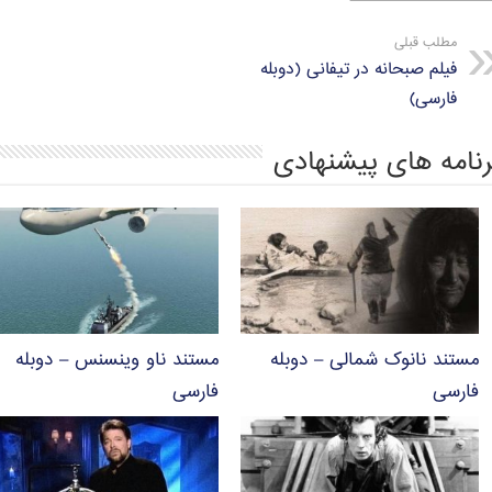
A
r
e
o
مطلب قبلی
p
a
r
o
فیلم صبحانه در تیفانی (دوبله
p
m
k
فارسی)
رنامه های پیشنهادی
مستند نانوک شمالی – دوبله
مستند ناو وینسنس – دوبله
فارسی
فارسی