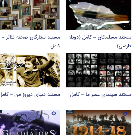
مستند مسلمانان – کامل (دوبله
مستند ستارگان صحنه تئاتر –
فارسی)
کامل
مستند سینمای عصر ما – کامل
مستند دنیای دیروز من – کامل