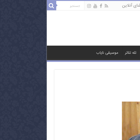
ای آنلاین
تله تئاتر
موسیقی نایاب