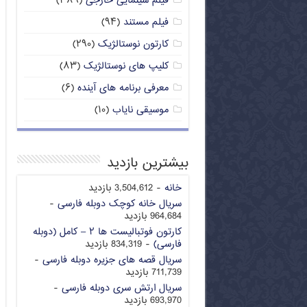
فیلم سینمایی خارجی
(۳۸۹)
فیلم مستند
(۹۴)
کارتون نوستالژیک
(۲۹۰)
کلیپ های نوستالژیک
(۸۳)
معرفی برنامه های آینده
(۶)
موسیقی نایاب
(۱۰)
بیشترین بازدید
خانه
- 3,504,612 بازدید
سریال خانه کوچک دوبله فارسی
-
964,684 بازدید
کارتون فوتبالیست ها ۲ – کامل (دوبله
فارسی)
- 834,319 بازدید
سریال قصه های جزیره دوبله فارسی
-
711,739 بازدید
سریال ارتش سری دوبله فارسی
-
693,970 بازدید