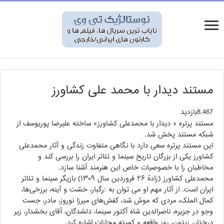
مستند دیدار با محمد علی کشاورز
8,467بازدید
مستند پرتره « دیدار با محمدعلی کشاورز» ساخته علیرضا پوریوسف از
شبکه مستند پخش شد.
این مستند پرتره سعی دارد با نگاهی متفاوت زندگی و آثار محمدعلی
کشاورز یکی از بزرگان تاریخ سینما و تئاتر ایران را بررسی کند و
مخاطبان را با خصوصیات خاص این هنرمند آشنا سازد.
محمدعلی کشاورز (زادهٔ ۲۶ فروردین سال ۱۳۰۹) بازیگر سینما و تئاتر
ایران است. از آثار مهم او می توان به :رگبار، خشت و آینه، برزخی‌ها،
کمال الملک، مردی که موش شد، کفش‌های میرزا نوروز، مادر، جست
وجو در جزیره، ناصرالدین شاه آکتور سینما، دلشدگان، آقای بخشدار، زیر
درختان زیتون، روز واقعه و کمیته مجازات اشاره کرد.