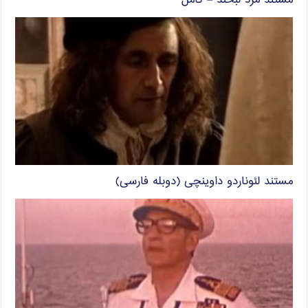
مستند مرد لبخند – کامل
مستند لئوناردو داوینچی (دوبله فارسی)