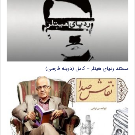
مستند ردپای هیتلر – کامل (دوبله فارسی)