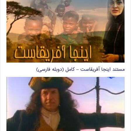
مستند اینجا آفریقاست – کامل (دوبله فارسی)