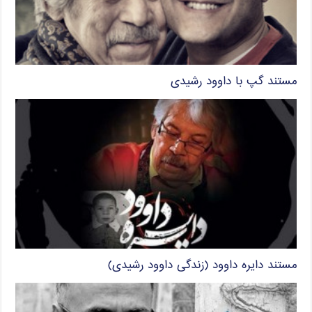
مستند گپ با داوود رشیدی
مستند دایره داوود (زندگی داوود رشیدی)