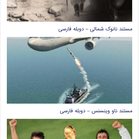
مستند نانوک شمالی – دوبله فارسی
مستند ناو وینسنس – دوبله فارسی