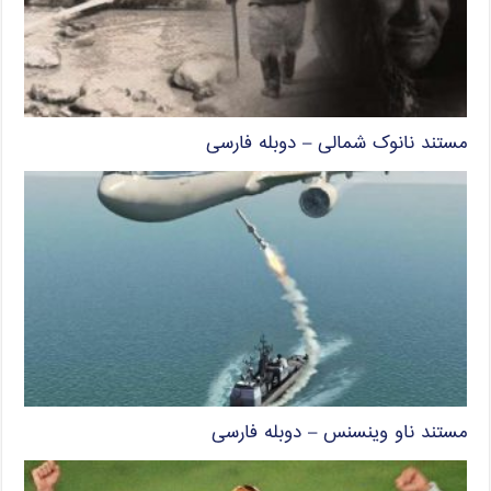
مستند نانوک شمالی – دوبله فارسی
مستند ناو وینسنس – دوبله فارسی