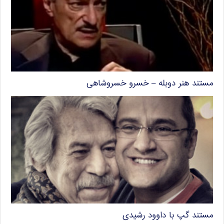
مستند هنر دوبله – خسرو خسروشاهی
مستند گپ با داوود رشیدی