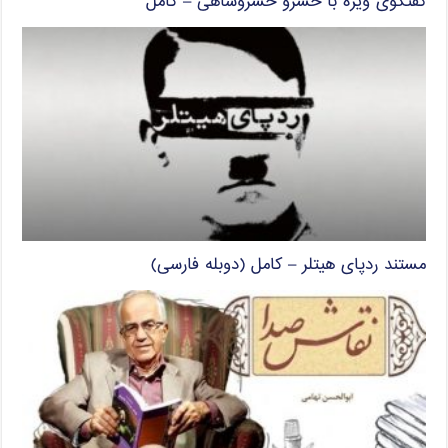
گفتگوی ویژه با خسرو خسروشاهی – کامل
مستند ردپای هیتلر – کامل (دوبله فارسی)