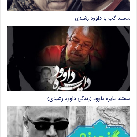
مستند گپ با داوود رشیدی
مستند دایره داوود (زندگی داوود رشیدی)