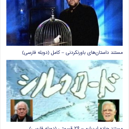
مستند داستان‌های باورنکردنی – کامل (دوبله فارسی)
مستند جاده ابریشم – ۲۶ قسمتی (دوبله فارسی)