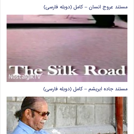
مستند عروج انسان – کامل (دوبله فارسی)
مستند جاده ابریشم – کامل (دوبله فارسی)