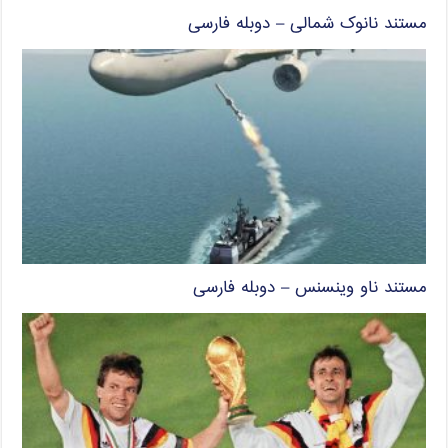
مستند نانوک شمالی – دوبله فارسی
مستند ناو وینسنس – دوبله فارسی