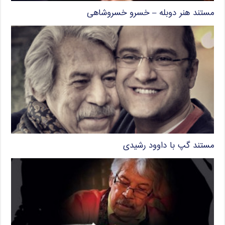
مستند هنر دوبله – خسرو خسروشاهی
مستند گپ با داوود رشیدی