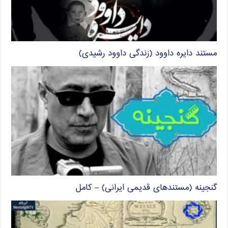
مستند دایره داوود (زندگی داوود رشیدی)
گنجینه (مستندهای قدیمی ایرانی) – کامل