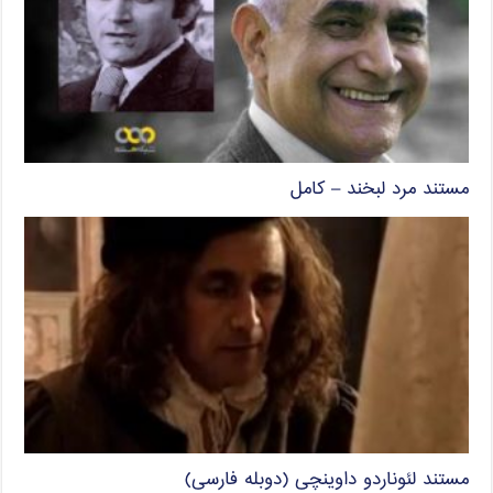
مستند مرد لبخند – کامل
مستند لئوناردو داوینچی (دوبله فارسی)