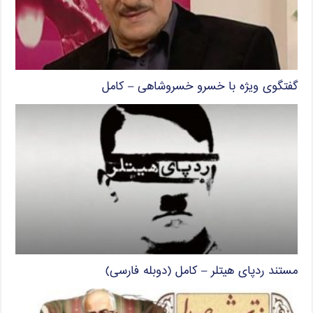
گفتگوی ویژه با خسرو خسروشاهی – کامل
مستند ردپای هیتلر – کامل (دوبله فارسی)