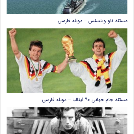
مستند ناو وینسنس – دوبله فارسی
مستند جام جهانی ۹۰ ایتالیا – دوبله فارسی