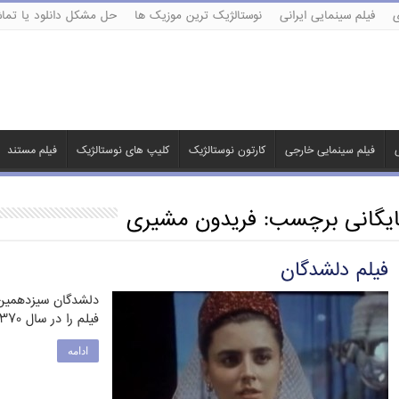
ی
فیلم سینمایی ایرانی
نوستالژیک ترین موزیک ها
حل مشکل دانلود یا تماش
ی
فیلم سینمایی خارجی
کارتون نوستالژیک
کلیپ های نوستالژیک
فیلم مستند
ایگانی برچسب:
فریدون مشیری
فیلم دلشدگان
دلشدگان سیزدهمین 
فیلم را در سال ۱۳۷۰ کارگردانی کرد. او در این فیلم، …
ادامه