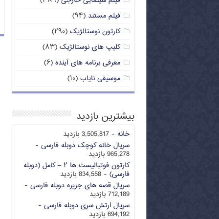
فیلم سینمایی خارجی
(۳۸۹)
فیلم مستند
(۹۴)
کارتون نوستالژیک
(۲۹۰)
کلیپ های نوستالژیک
(۸۳)
معرفی برنامه های آینده
(۶)
موسیقی نایاب
(۱۰)
بیشترین بازدید
خانه
- 3,505,817 بازدید
سریال خانه کوچک دوبله فارسی
-
965,278 بازدید
کارتون فوتبالیست ها ۲ – کامل (دوبله
فارسی)
- 834,558 بازدید
سریال قصه های جزیره دوبله فارسی
-
712,189 بازدید
سریال ارتش سری دوبله فارسی
-
694,192 بازدید